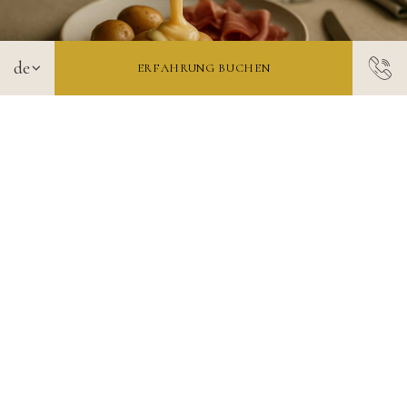
ERFAHRUNG BUCHEN
Geschmolzener Käse, gemütliche
Atmosphäre – Ihr Raclette-Abend in
Berlin
Raclette-Party
Eine Raclette-Party in Berlin ist eine
hervorragende Möglichkeit, sich in den kalten
Monaten aufzuwärmen, mit Freunden