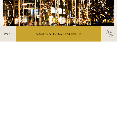
RESERVA TU EXPERIENCIA
Alójese a un paso de la emblemática
avenida de Berlín
KURFÜRSTENDAMM
MÁS INFORMACIÓN